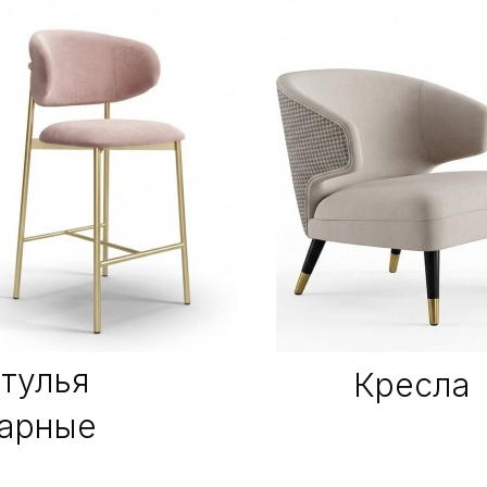
 заказ
дителя
тулья
Кресла
 по фото и 3D визуализации
арные
аганке