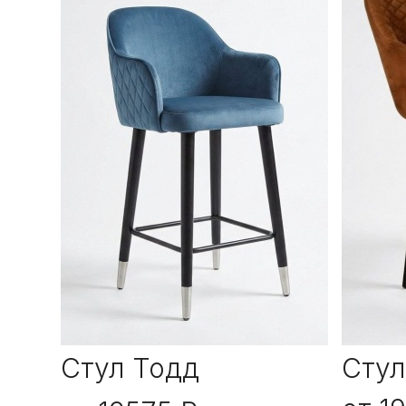
Стул Тодд
Стул