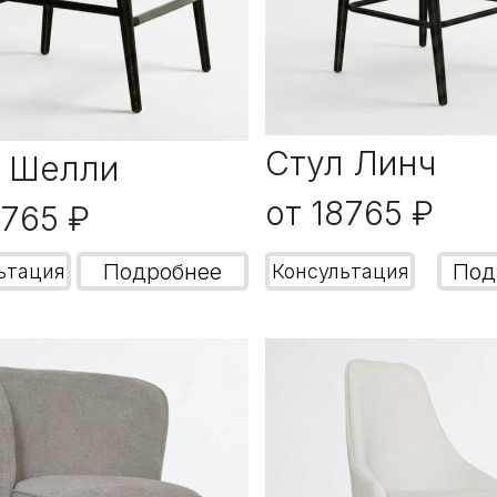
Стул Линч
л Шелли
от 18765 ₽
8765 ₽
Подробнее
Под
ьтация
Консультация