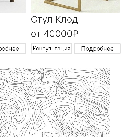
Стул Клод
от 40000₽
робнее
Подробнее
Консультация