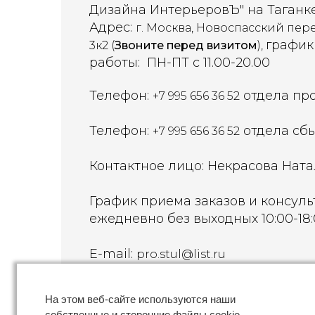
Дизайна ИнтерьеровЪ" на Таганк
Адрес:
г. Москва, Новоспасский пере
график
3к2 (
Звоните перед визитом
),
работы: ПН-ПТ с 11.00-20.00
Телефон:
отдела пр
+7 995 656 36 52
Телефон:
отдела сб
+7 995 656 36 52
Контактное лицо: Некрасова Ната
График приема заказов и консуль
ежедневно без выходных 10:00-18
E-mail:
pro.stul@list.ru
Адрес производства: Московская о
На этом веб-сайте используются наши
Чеховский городской округ, дере
собственные и сторонние файлы cookie,