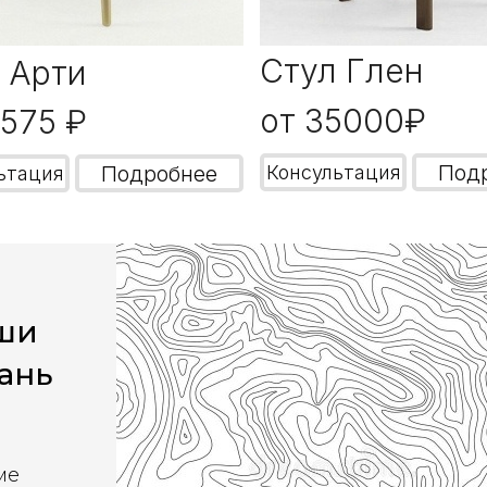
Стул Глен
 Арти
от 35000₽
9575 ₽
Под
Подробнее
Консультация
ьтация
аши
кань
ме