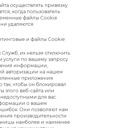
айта осуществлять привязку
тся, когда пользователь
Временные файлы Cookie
ни удаляются.
етинговые и файлы Cookie
 Служб, их нельзя отключить
м услуги по вашему запросу
анения информации,
ей авторизации на нашем
еделенные приложения
 так, чтобы он блокировал
ы этого веб-сайта или
недоступными для вас.
нформации о вашем
ошибок. Они позволяют нам
шения производительности
траницы наиболее и наименее