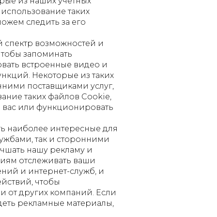
орые из наших учетных
 использование таких
можем следить за его
й спектр возможностей и
чтобы запоминать
овать встроенные видео и
ункций. Некоторые из таких
нними поставщиками услуг,
ание таких файлов Cookie,
я вас или функционировать
ть наиболее интересные для
ужбами, так и сторонними
учшать нашу рекламу и
ниям отслеживать ваши
ений и интернет-служб, и
йствий, чтобы
 и от других компаний. Если
идеть рекламные материалы,