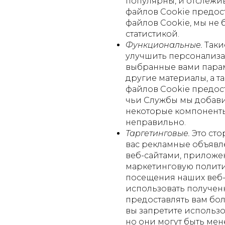
популярны, и отслежив
файлов Cookie предос
файлов Cookie, мы не б
статистикой.
Функциональные.
Таки
улучшить персонализа
выбранные вами парам
другие материалы, а т
файлов Cookie предос
чьи Службы мы добавил
некоторые компоненты
неправильно.
Таргетинговые.
Это сто
вас рекламные объявл
веб-сайтами, приложен
маркетинговую полити
посещения наших веб-с
использовать получен
предоставлять вам бол
вы запретите использо
но они могут быть мен