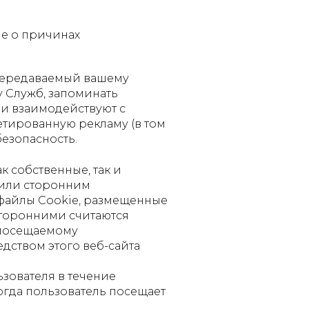
ше о причинах
передаваемый вашему
 Служб, запоминать
 и взаимодействуют с
тированную рекламу (в том
безопасность.
к собственные, так и
 или сторонним
 файлы Cookie, размещенные
Сторонними считаются
 посещаемому
едством этого веб-сайта
ьзователя в течение
когда пользователь посещает