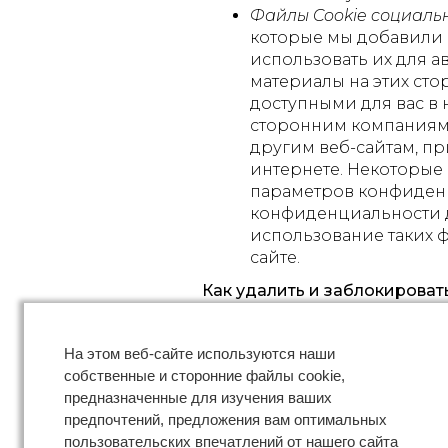
Файлы Cookie cоциальн
которые мы добавили 
использовать их для а
материалы на этих ст
доступными для вас в 
сторонним компаниям о
другим веб-сайтам, п
интернете. Некоторые 
параметров конфиденц
конфиденциальности 
использование таких ф
сайте.
Как удалить и заблокирова
Вы можете удалять, просмат
если вы заблокируете все ф
На этом веб-сайте используются наши
частично недоступными для 
собственные и сторонние файлы cookie,
Дополнительная информация
предназначенные для изучения ваших
ссылкам ниже:
предпочтений, предложения вам оптимальных
Управление файлами Cookie 
пользовательских впечатлений от нашего сайта
Firefox | Улучшенная 