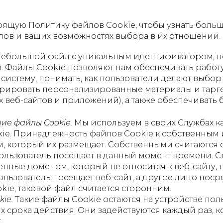
оящую Политику файлов Cookie, чтобы узнать боль
лов и ваших возможностях выбора в их отношении.
 небольшой файл с уникальным идентификатором, 
 Файлы Cookie позволяют нам обеспечивать работу
систему, понимать, как пользователи делают выбор
ировать персонализированные материалы и тарге
 веб-сайтов и приложений), а также обеспечивать 
ие файлы Cookie.
Мы используем в своих Службах ка
ie. Принадлежность файлов Cookie к собственным
, который их размещает. Собственными считаются
пользователь посещает в данный момент времени. 
енные доменом, который не относится к веб-сайту,
ользователь посещает веб-сайт, а другое лицо поср
kie, таковой файл считается сторонним.
ie.
Такие файлы Cookie остаются на устройстве пол
х срока действия. Они задействуются каждый раз, 
.