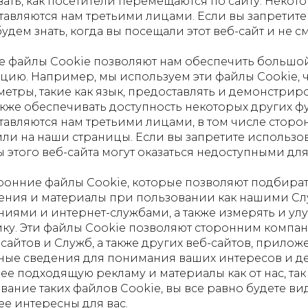
ать, как посетители перемещаются по сайту. Некот
тавляются нам третьими лицами. Если вы запретите
удем знать, когда вы посещали этот веб-сайт и не с
е файлы Cookie позволяют нам обеспечить большо
цию. Например, мы используем эти файлы Cookie, 
етры, такие как язык, предоставлять и демонстрир
акже обеспечивать доступность некоторых других ф
тавляются нам третьими лицами, в том числе сторо
и на наши страницы. Если вы запретите использов
 этого веб-сайта могут оказаться недоступными дл
ронние файлы Сookie, которые позволяют подбира
ения и материалы при пользовании как нашими Сл
иями и интернет-службами, а также измерять и ул
ку. Эти файлы Cookie позволяют сторонним компа
айтов и Служб, а также других веб-сайтов, прилож
ные сведения для понимания ваших интересов и де
ее подходящую рекламу и материалы как от нас, так
вание таких файлов Cookie, вы все равно будете в
ее интересны для вас.