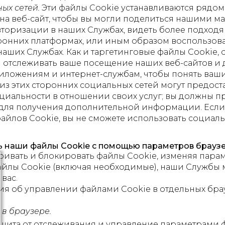
ых сетей.
Эти файлы Cookie устанавливаются рядом
на веб-сайт, чтобы вы могли поделиться нашими ма
вторизации в наших Службах, видеть более подход
оронних платформах, или иным образом воспользов
наших Службах. Как и таргетинговые файлы Cookie, 
тслеживать ваше посещение наших веб-сайтов и до
риложениям и интернет-службам, чтобы понять ваши
из этих сторонних социальных сетей могут предос
иальности в отношении своих услуг; вы должны п
для получения дополнительной информации. Если 
айлов Cookie, вы не сможете использовать социал
ть наши файлы Cookie с помощью параметров брауз
ривать и блокировать файлы Cookie, изменяя парам
айлы Cookie (включая необходимые), наши Службы м
вас.
 об управлении файлами Cookie в отдельных брау
в браузере.
защита от отслеживания и управление параметрами 