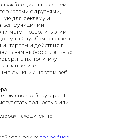
 служб социальных сетей,
териалами с друзьями,
ящую для рекламу и
аться функциями,
они могут позволить этим
ступ к Службам, а также к
 интересы и действия в
тавить вам выбор отдельных
роверить их политику
вы запретите
ьные функции на этом веб-
ера
етры своего браузера. Но
огут стать полностью или
зерах находится по
файлов Cookie:
подробнее