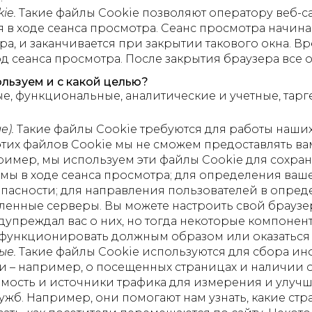
ie.
Такие файлы Cookie позволяют оператору веб-с
 в ходе сеанса просмотра. Сеанс просмотра начинае
ра, и заканчивается при закрытии такового окна. 
 сеанса просмотра. После закрытия браузера все о
льзуем и с какой целью?
, функциональные, аналитические и учетные, тарг
е).
Такие файлы Cookie требуются для работы наших
 этих файлов Cookie мы не сможем предоставлять ва
апример, мы используем эти файлы Cookie для сохр
мы в ходе сеанса просмотра; для определения ваш
езопасности; для направления пользователей в опр
ленные серверы. Вы можете настроить свой браузер
упреждал вас о них, но тогда некоторые компонент
 функционировать должным образом или оказаться 
ые.
Такие файлы Cookie используются для сбора и
 – например, о посещенных страницах и наличии 
мость и источники трафика для измерения и улуч
ужб. Например, они помогают нам узнать, какие с