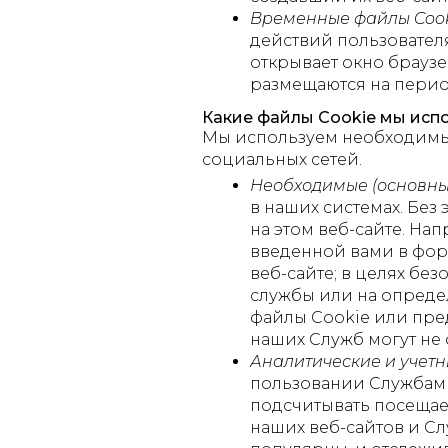
Временные файлы Cook
действий пользователя
открывает окно браузе
размещаются на период
Какие файлы Cookie мы испо
Мы используем необходимые
социальных сетей.
Необходимые (основны
в наших системах. Без
на этом веб-сайте. Н
введенной вами в фор
веб-сайте; в целях б
службы или на опреде
файлы Сookie или пред
наших Служб могут не
Аналитические и учетн
пользовании Службами
подсчитывать посещае
наших веб-сайтов и Сл