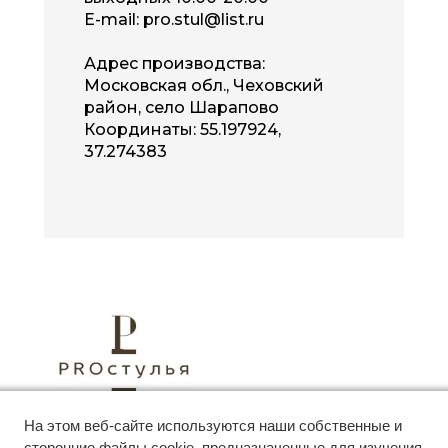
E-mail:
pro.stul@list.ru​​​​​​​
Адрес производства:
Московская обл., Чеховский
район, село Шарапово
Координаты:
55.197924,
37.274383
ИП Некрасов В.В., 117623, г. Москва ул. 2-Я
На этом веб-сайте используются наши собственные и
Мелитопольская, дом 3
ИНН 772735422408 ОГРНИП
сторонние файлы cookie, предназначенные для изучения